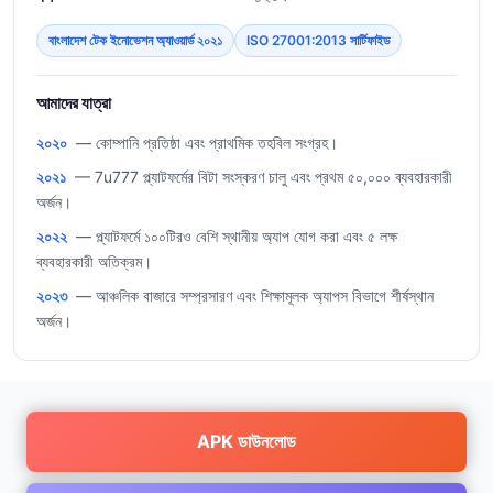
বাংলাদেশ টেক ইনোভেশন অ্যাওয়ার্ড ২০২১
ISO 27001:2013 সার্টিফাইড
আমাদের যাত্রা
২০২০
— কোম্পানি প্রতিষ্ঠা এবং প্রাথমিক তহবিল সংগ্রহ।
২০২১
— 7u777 প্ল্যাটফর্মের বিটা সংস্করণ চালু এবং প্রথম ৫০,০০০ ব্যবহারকারী
অর্জন।
২০২২
— প্ল্যাটফর্মে ১০০টিরও বেশি স্থানীয় অ্যাপ যোগ করা এবং ৫ লক্ষ
ব্যবহারকারী অতিক্রম।
২০২৩
— আঞ্চলিক বাজারে সম্প্রসারণ এবং শিক্ষামূলক অ্যাপস বিভাগে শীর্ষস্থান
অর্জন।
APK ডাউনলোড