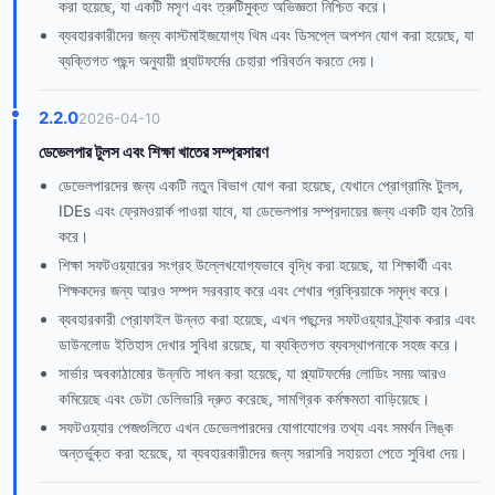
করা হয়েছে, যা একটি মসৃণ এবং ত্রুটিমুক্ত অভিজ্ঞতা নিশ্চিত করে।
ব্যবহারকারীদের জন্য কাস্টমাইজযোগ্য থিম এবং ডিসপ্লে অপশন যোগ করা হয়েছে, যা
ব্যক্তিগত পছন্দ অনুযায়ী প্ল্যাটফর্মের চেহারা পরিবর্তন করতে দেয়।
2.2.0
2026-04-10
ডেভেলপার টুলস এবং শিক্ষা খাতের সম্প্রসারণ
ডেভেলপারদের জন্য একটি নতুন বিভাগ যোগ করা হয়েছে, যেখানে প্রোগ্রামিং টুলস,
IDEs এবং ফ্রেমওয়ার্ক পাওয়া যাবে, যা ডেভেলপার সম্প্রদায়ের জন্য একটি হাব তৈরি
করে।
শিক্ষা সফটওয়্যারের সংগ্রহ উল্লেখযোগ্যভাবে বৃদ্ধি করা হয়েছে, যা শিক্ষার্থী এবং
শিক্ষকদের জন্য আরও সম্পদ সরবরাহ করে এবং শেখার প্রক্রিয়াকে সমৃদ্ধ করে।
ব্যবহারকারী প্রোফাইল উন্নত করা হয়েছে, এখন পছন্দের সফটওয়্যার ট্র্যাক করার এবং
ডাউনলোড ইতিহাস দেখার সুবিধা রয়েছে, যা ব্যক্তিগত ব্যবস্থাপনাকে সহজ করে।
সার্ভার অবকাঠামোর উন্নতি সাধন করা হয়েছে, যা প্ল্যাটফর্মের লোডিং সময় আরও
কমিয়েছে এবং ডেটা ডেলিভারি দ্রুত করেছে, সামগ্রিক কর্মক্ষমতা বাড়িয়েছে।
সফটওয়্যার পেজগুলিতে এখন ডেভেলপারদের যোগাযোগের তথ্য এবং সমর্থন লিঙ্ক
অন্তর্ভুক্ত করা হয়েছে, যা ব্যবহারকারীদের জন্য সরাসরি সহায়তা পেতে সুবিধা দেয়।