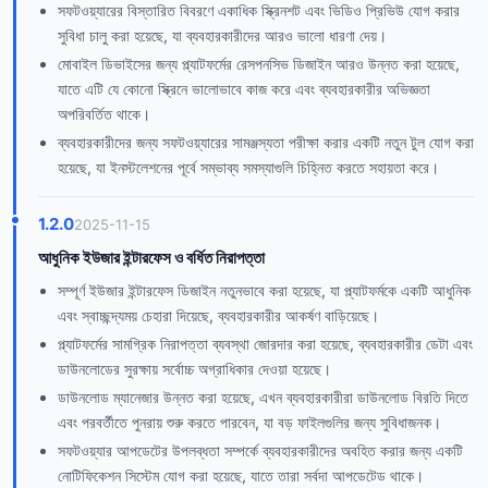
সফটওয়্যারের বিস্তারিত বিবরণে একাধিক স্ক্রিনশট এবং ভিডিও প্রিভিউ যোগ করার
সুবিধা চালু করা হয়েছে, যা ব্যবহারকারীদের আরও ভালো ধারণা দেয়।
মোবাইল ডিভাইসের জন্য প্ল্যাটফর্মের রেসপনসিভ ডিজাইন আরও উন্নত করা হয়েছে,
যাতে এটি যে কোনো স্ক্রিনে ভালোভাবে কাজ করে এবং ব্যবহারকারীর অভিজ্ঞতা
অপরিবর্তিত থাকে।
ব্যবহারকারীদের জন্য সফটওয়্যারের সামঞ্জস্যতা পরীক্ষা করার একটি নতুন টুল যোগ করা
হয়েছে, যা ইনস্টলেশনের পূর্বে সম্ভাব্য সমস্যাগুলি চিহ্নিত করতে সহায়তা করে।
1.2.0
2025-11-15
আধুনিক ইউজার ইন্টারফেস ও বর্ধিত নিরাপত্তা
সম্পূর্ণ ইউজার ইন্টারফেস ডিজাইন নতুনভাবে করা হয়েছে, যা প্ল্যাটফর্মকে একটি আধুনিক
এবং স্বাচ্ছন্দ্যময় চেহারা দিয়েছে, ব্যবহারকারীর আকর্ষণ বাড়িয়েছে।
প্ল্যাটফর্মের সামগ্রিক নিরাপত্তা ব্যবস্থা জোরদার করা হয়েছে, ব্যবহারকারীর ডেটা এবং
ডাউনলোডের সুরক্ষায় সর্বোচ্চ অগ্রাধিকার দেওয়া হয়েছে।
ডাউনলোড ম্যানেজার উন্নত করা হয়েছে, এখন ব্যবহারকারীরা ডাউনলোড বিরতি দিতে
এবং পরবর্তীতে পুনরায় শুরু করতে পারবেন, যা বড় ফাইলগুলির জন্য সুবিধাজনক।
সফটওয়্যার আপডেটের উপলব্ধতা সম্পর্কে ব্যবহারকারীদের অবহিত করার জন্য একটি
নোটিফিকেশন সিস্টেম যোগ করা হয়েছে, যাতে তারা সর্বদা আপডেটেড থাকে।