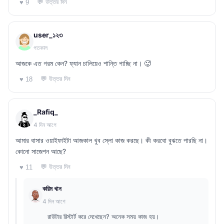
💬 উত্তর দিন
♥ 9
user_১২৩
গতকাল
আজকে এত গরম কেন? ফ্যান চালিয়েও শান্তি পাচ্ছি না। 🥵
💬 উত্তর দিন
♥ 18
_Rafiq_
4 দিন আগে
আমার বাসার ওয়াইফাইটা আজকাল খুব স্লো কাজ করছে। কী করবো বুঝতে পারছি না।
কোনো সাজেশন আছে?
💬 উত্তর দিন
♥ 11
করিম খান
4 দিন আগে
রাউটার রিস্টার্ট করে দেখেছেন? অনেক সময় কাজ হয়।