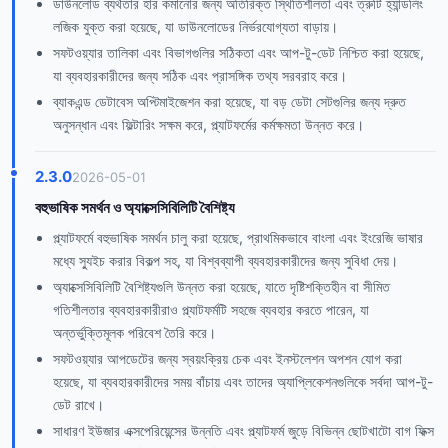
ডাউনলোড ব্যর্থতার হার কমানোর জন্য অতিরিক্ত স্থিতিশীলতা এবং ত্রুটি হ্যান্ডলিং
লজিক যুক্ত করা হয়েছে, যা ডাউনলোডের নির্ভরযোগ্যতা বাড়ায়।
সফটওয়্যার তালিকা এবং বিভাগগুলির সঠিকতা এবং আপ-টু-ডেট নিশ্চিত করা হয়েছে,
যা ব্যবহারকারীদের জন্য সঠিক এবং প্রাসঙ্গিক তথ্য সরবরাহ করে।
ব্যাকএন্ড ডেটাবেস অপ্টিমাইজেশন করা হয়েছে, যা বড় ডেটা সেটগুলির জন্য দ্রুত
অনুসন্ধান এবং ফিল্টারিং সক্ষম করে, প্ল্যাটফর্মের কর্মক্ষমতা উন্নত করে।
2.3.0
2026-05-01
বহুভাষিক সমর্থন ও অ্যাক্সেসিবিলিটি বৈশিষ্ট্য
প্ল্যাটফর্মে বহুভাষিক সমর্থন চালু করা হয়েছে, প্রাথমিকভাবে বাংলা এবং ইংরেজি ভাষার
মধ্যে স্যুইচ করার বিকল্প সহ, যা বিশ্বব্যাপী ব্যবহারকারীদের জন্য সুবিধা দেয়।
অ্যাক্সেসিবিলিটি বৈশিষ্ট্যগুলি উন্নত করা হয়েছে, যাতে দৃষ্টিশক্তিহীন বা সীমিত
গতিশীলতার ব্যবহারকারীরাও প্ল্যাটফর্মটি সহজে ব্যবহার করতে পারেন, যা
অন্তর্ভুক্তিমূলক পরিবেশ তৈরি করে।
সফটওয়্যার আপডেটের জন্য স্বয়ংক্রিয় চেক এবং ইনস্টলেশন অপশন যোগ করা
হয়েছে, যা ব্যবহারকারীদের সময় বাঁচায় এবং তাদের অ্যাপ্লিকেশনগুলিকে সর্বদা আপ-টু-
ডেট রাখে।
সাধারণ ইউজার এক্সপেরিয়েন্সের উন্নতি এবং প্ল্যাটফর্ম জুড়ে বিভিন্ন ছোটখাটো বাগ ফিক্স