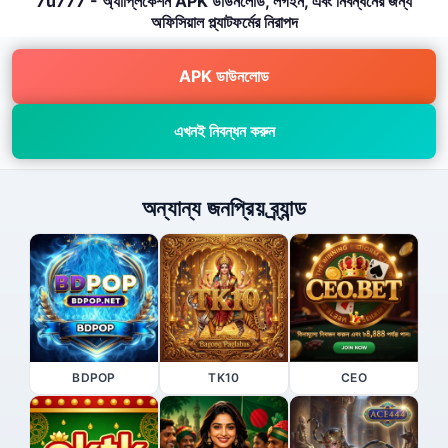
7u777 - অ্যাপ্লিকেশন APK ডাউনলোড, লগইন, এবং নিবন্ধনের জন্য
অফিসিয়াল প্ল্যাটফর্মের নিরাপদ
APK ডাউনলোড
এখনই নিবন্ধন করুন
অন্যান্য জনপ্রিয় ব্র্যান্ড
BDPOP
TK10
CEO