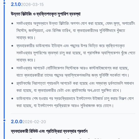
2.1.0
2026-03-15
উন্নত ফিল্টারিং ও ব্যক্তিগতকৃত সুপারিশ ব্যবস্থা
সফটওয়্যার অনুসন্ধানে উন্নত ফিল্টারিং অপশন যোগ করা হয়েছে, যেমন মূল্য, অপারেটিং
সিস্টেম, জনপ্রিয়তা, এবং রিলিজ তারিখ, যা ব্যবহারকারীদের সুনির্দিষ্টভাবে খুঁজতে
সাহায্য করে।
ব্যবহারকারীর ডাউনলোড ইতিহাস এবং পছন্দের উপর ভিত্তি করে ব্যক্তিগতকৃত
সফটওয়্যার সুপারিশের ব্যবস্থা চালু করা হয়েছে, যা প্রাসঙ্গিক অ্যাপ্লিকেশন খুঁজে পেতে
সাহায্য করে।
সফটওয়্যার আপডেট নোটিফিকেশন সিস্টেমকে আরও কাস্টমাইজযোগ্য করা হয়েছে,
যাতে ব্যবহারকারীরা তাদের পছন্দের অ্যাপ্লিকেশনগুলির জন্য সুনির্দিষ্ট সতর্কতা পান।
প্ল্যাটফর্মের নিরাপত্তা প্যাচগুলি আপডেট করা হয়েছে এবং সম্ভাব্য দুর্বলতাগুলি সমাধান
করা হয়েছে, যা ব্যবহারকারীর ডেটা এবং প্ল্যাটফর্মের অখণ্ডতা সুরক্ষিত রাখে।
ডাউনলোড শেষ হওয়ার পর স্বয়ংক্রিয়ভাবে ইনস্টলেশন উইজার্ড চালু করার বিকল্প যোগ
করা হয়েছে, যা ইনস্টলেশন প্রক্রিয়াকে আরও সুবিধাজনক করে তোলে।
2.0.0
2026-02-20
ব্যবহারকারী রিভিউ এবং প্রতিক্রিয়া ব্যবস্থার প্রবর্তন