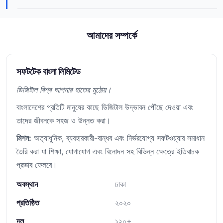
আমাদের সম্পর্কে
সফটটেক বাংলা লিমিটেড
ডিজিটাল বিশ্ব আপনার হাতের মুঠোয়।
বাংলাদেশের প্রতিটি মানুষের কাছে ডিজিটাল উদ্ভাবন পৌঁছে দেওয়া এবং
তাদের জীবনকে সহজ ও উন্নত করা।
মিশন:
অত্যাধুনিক, ব্যবহারকারী-বান্ধব এবং নির্ভরযোগ্য সফটওয়্যার সমাধান
তৈরি করা যা শিক্ষা, যোগাযোগ এবং বিনোদন সহ বিভিন্ন ক্ষেত্রে ইতিবাচক
প্রভাব ফেলবে।
অবস্থান
ঢাকা
প্রতিষ্ঠিত
২০২০
দল
১২০+