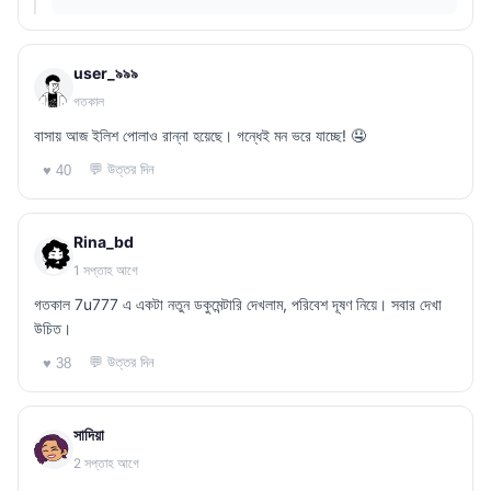
user_৯৯৯
গতকাল
বাসায় আজ ইলিশ পোলাও রান্না হয়েছে। গন্ধেই মন ভরে যাচ্ছে! 🤤
💬 উত্তর দিন
♥ 40
Rina_bd
1 সপ্তাহ আগে
গতকাল 7u777 এ একটা নতুন ডকুমেন্টারি দেখলাম, পরিবেশ দূষণ নিয়ে। সবার দেখা
উচিত।
💬 উত্তর দিন
♥ 38
সাদিয়া
2 সপ্তাহ আগে